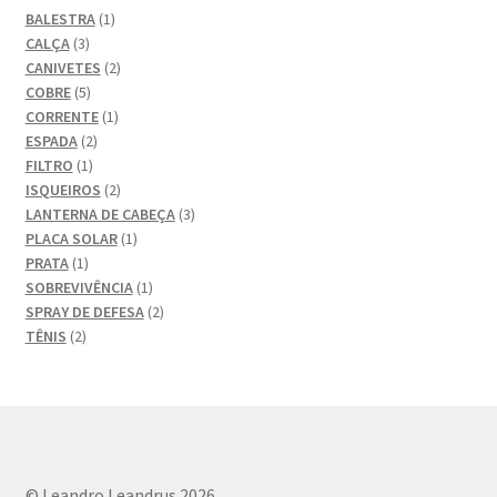
1
BALESTRA
1
na
3
produto
CALÇA
3
página
produtos
2
CANIVETES
2
do
5
produtos
COBRE
5
produto
produtos
1
CORRENTE
1
2
produto
ESPADA
2
1
produtos
FILTRO
1
produto
2
ISQUEIROS
2
produtos
3
LANTERNA DE CABEÇA
3
1
produtos
PLACA SOLAR
1
1
produto
PRATA
1
produto
1
SOBREVIVÊNCIA
1
produto
2
SPRAY DE DEFESA
2
2
produtos
TÊNIS
2
produtos
© Leandro Leandrus 2026