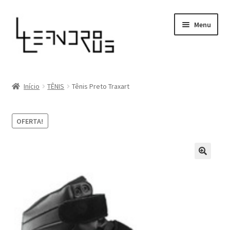
Pular
Pular
Menu
para
para
navegação
o
conteúdo
Loja
Início
TÊNIS
Tênis Preto Traxart
Sobre
OFERTA!
Minha conta