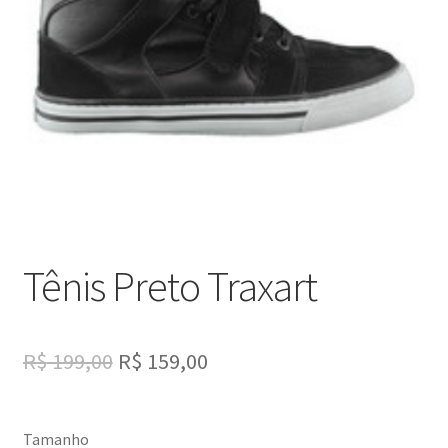
Tênis Preto Traxart
O
O
R$
199,00
R$
159,00
preço
preço
original
atual
Tamanho