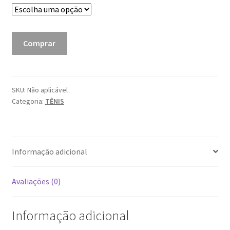
era:
é:
R$ 199,00.
R$ 159,00.
Tênis
Comprar
Preto
Traxart
quantidade
SKU:
Não aplicável
Categoria:
TÊNIS
Informação adicional
Avaliações (0)
Informação adicional