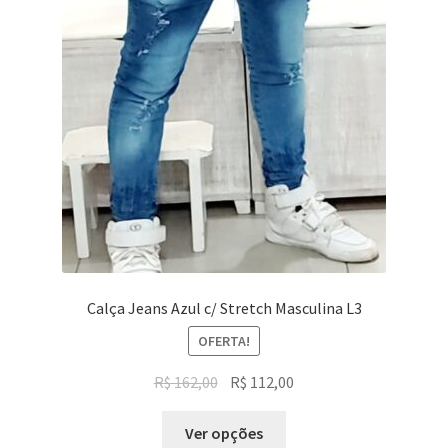
Calça Jeans Azul c/ Stretch Masculina L3
OFERTA!
O
O
R$
162,00
R$
112,00
preço
preço
Este
original
atual
Ver opções
produto