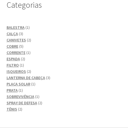
Categorias
escolhidas
na
página
do
1
BALESTRA
1
produto
3
produto
CALÇA
3
produtos
2
CANIVETES
2
5
produtos
COBRE
5
produtos
1
CORRENTE
1
2
produto
ESPADA
2
1
produtos
FILTRO
1
produto
2
ISQUEIROS
2
produtos
3
LANTERNA DE CABEÇA
3
1
produtos
PLACA SOLAR
1
1
produto
PRATA
1
produto
1
SOBREVIVÊNCIA
1
produto
2
SPRAY DE DEFESA
2
2
produtos
TÊNIS
2
produtos