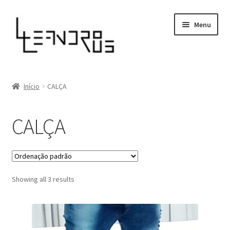
Pular
Pular
Menu
para
para
navegação
o
conteúdo
Loja
Início
CALÇA
Sobre
CALÇA
Minha conta
Showing all 3 results