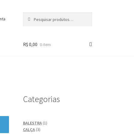
Pesquisar
Pesquisar
nta
por:
R$
0,00
0 item
Categorias
1
BALESTRA
1
3
produto
CALÇA
3