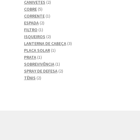
produtos
2
CANIVETES
2
5
produtos
COBRE
5
produtos
1
CORRENTE
1
2
produto
ESPADA
2
1
produtos
FILTRO
1
produto
2
ISQUEIROS
2
produtos
3
LANTERNA DE CABEÇA
3
1
produtos
PLACA SOLAR
1
1
produto
PRATA
1
produto
1
SOBREVIVÊNCIA
1
produto
2
SPRAY DE DEFESA
2
2
produtos
TÊNIS
2
produtos