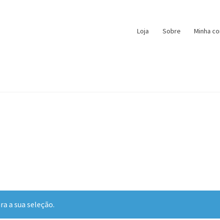
Loja
Sobre
Minha co
a a sua seleção.